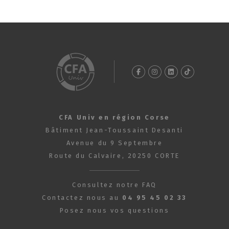
CFA Univ en région Corse
Bâtiment Jean-Toussaint Desanti
Avenue du 9 Septembre
Route du Calvaire, 20250 CORTE
Consultez notre FAQ
Contactez nous au
04 95 45 02 33
Posez nous vos questions